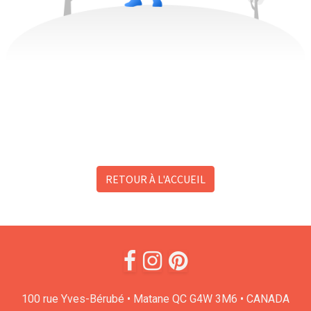
RETOUR À L'ACCUEIL
100 rue Yves-Bérubé • Matane QC G4W 3M6 • CANADA